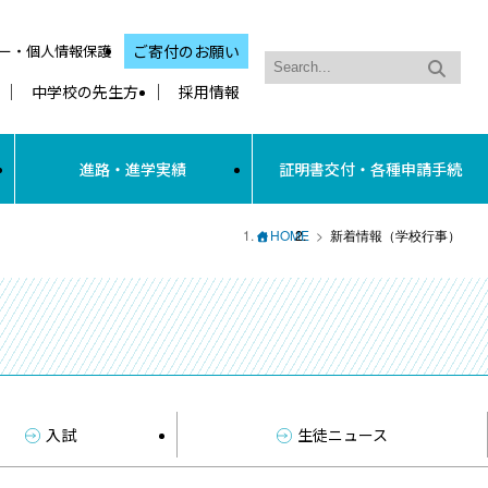
ー・個人情報保護
ご寄付のお願い
中学校の先生方
採用情報
進路・進学実績
証明書交付・各種申請手続
HOME
新着情報（学校行事）
入試
生徒ニュース