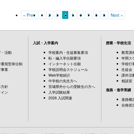
« Prev
1
2
3
4
5
6
7
8
9
Next »
入試・入学案内
授業・学校生活
育・活動
学校案内・生徒募集要項
教育課
転・編入学出願要項
年間ス
学重視型単位制
インターネット出願
学校行
育事業
学校説明会スケジュール
生徒会
Web学校紹介
課外活
中学校の先生方へ
相談室
本方針
宮城県外からの受験生の方へ
進路・進学実績
ライン
入学試験結果
2026 入試関連
進路概
合格状