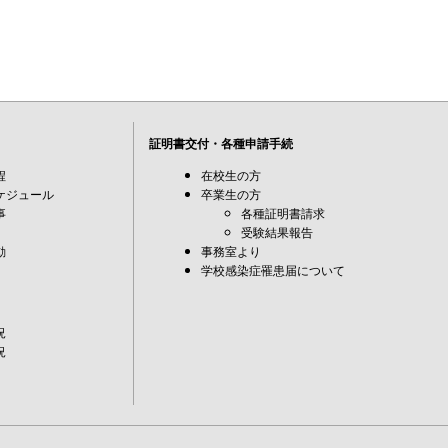
証明書交付・各種申請手続
程
在校生の方
ケジュール
卒業生の方
事
各種証明書請求
受験結果報告
動
事務室より
学校感染症罹患届について
況
況