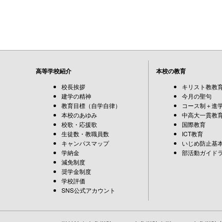
高等学校紹介
本校の教育
校長挨拶
キリスト教教
建学の精神
今月の聖句
教育目標（自学自律）
コース制＋進
本校のあゆみ
中高大一貫教
校歌・応援歌
国際教育
生徒数・教職員数
ICT教育
キャンパスマップ
いじめ防止基
学納金
部活動ガイド
減免制度
奨学金制度
学校評価
SNS公式アカウント