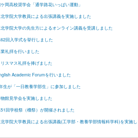
榴ケ岡高校奨学会「通学路花いっぱい運動」
東北学院大学教員による出張講義を実施しました
東北学院大学の先生方によるオンライン講義を受講しました
第62回入学式を挙行しました
卒業礼拝を行いました
クリスマス礼拝を捧げました
nglish Academic Forumを行いました
2年生が「一日教養学部生」に参加しました
博物館見学会を実施しました
第51回学校祭（榴祭）が開催されました
東北学院大学教員による出張講義(工学部・教養学部情報科学科)を実施し