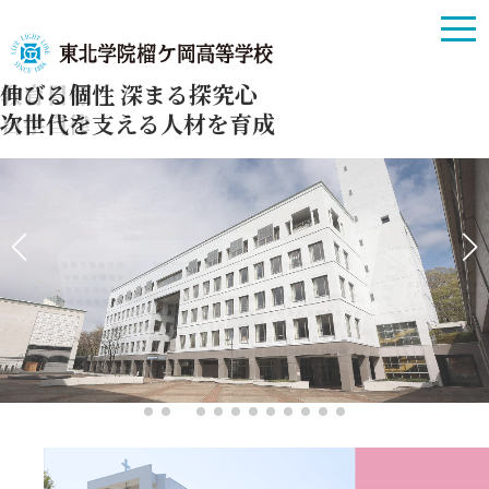
教育目標
伸びる個性
深まる探究心
、
自学自律
次世代を支える人材を育成
世の光
を
実践できる人材の育成