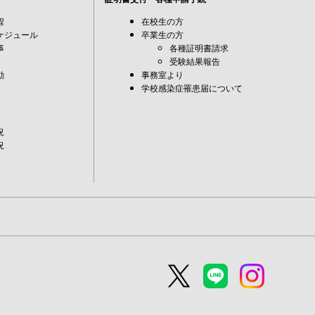
程
在校生の方
ケジュール
卒業生の方
事
各種証明書請求
受験結果報告
動
事務室より
学校感染症罹患届について
況
況