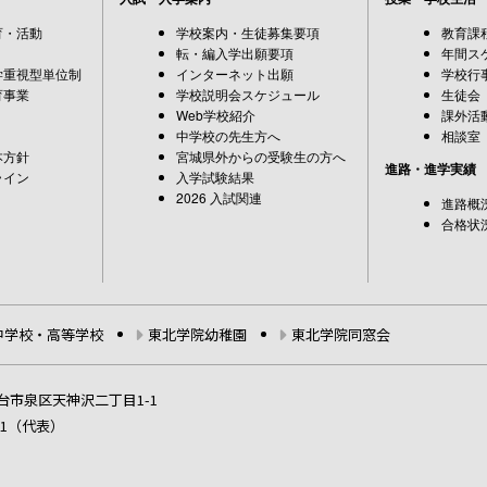
育・活動
学校案内・生徒募集要項
教育課
転・編入学出願要項
年間ス
学重視型単位制
インターネット出願
学校行
育事業
学校説明会スケジュール
生徒会
Web学校紹介
課外活
中学校の先生方へ
相談室
本方針
宮城県外からの受験生の方へ
進路・進学実績
ライン
入学試験結果
2026 入試関連
進路概
合格状
中学校・高等学校
東北学院幼稚園
東北学院同窓会
 仙台市泉区天神沢二丁目1-1
6611（代表）