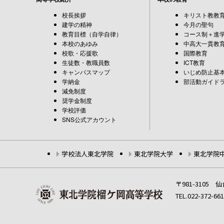
校長挨拶
キリスト教教
建学の精神
今月の聖句
教育目標（自学自律）
コース制＋進
本校のあゆみ
中高大一貫教
校歌・応援歌
国際教育
生徒数・教職員数
ICT教育
キャンパスマップ
いじめ防止基
学納金
部活動ガイド
減免制度
奨学金制度
学校評価
SNS公式アカウント
学校法人東北学院
東北学院大学
東北学院
〒981-3105
TEL.022-372-