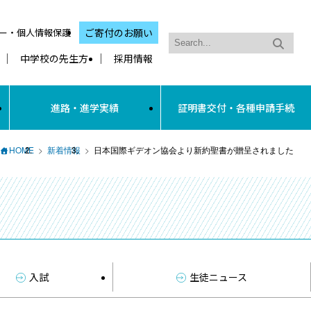
ー・個人情報保護
ご寄付のお願い
中学校の先生方
採用情報
進路・進学実績
証明書交付・各種申請手続
HOME
新着情報
日本国際ギデオン協会より新約聖書が贈呈されました
入試
生徒ニュース