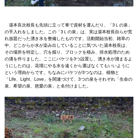
湯本良次校長も先頭に立って車で資材を運んだり、「3Ｌの泉」
の手入れをしました。この「3Ｌの泉」は、実は湯本校長自らが荒
れ放題だった湧き水を整備したものです。活動開始当初、雑草の
中、どこからか水が染み出していることに気づいた湯本校長は、
その場所を特定し、穴を掘り、ブロックを積み、排水処理のため
の溝を作りました。ここにバケツを3つ設置し、湧き水が溜まるよ
うにしたのは、花壇にやる水を遠くから運ばなくてもいいように
という理由からです。ちなみにバケツが3つなのは、植物と
「Life、Light、Love」を関連づけて、3つの泉をそれぞれ「生命の
泉、希望の泉、慈愛の泉」と名付けました。