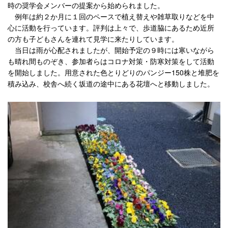
時の奨学会メンバーの提案から始められました。
例年は約２か月に１回のペースで植え替えや雑草取りなどを中
心に活動を行っています。評判は上々で、歩道脇にあるため近所
の方も子どもさんを連れて見学に来たりしています。
当日は雨が心配されましたが、開始予定の９時には寒いながら
も晴れ間ものぞき、参加者らはコロナ対策・防寒対策をして活動
を開始しました。用意された色とりどりのパンジー150株と堆肥を
積み込み、校舎へ続く坂道の途中にある花壇へと移動しました。