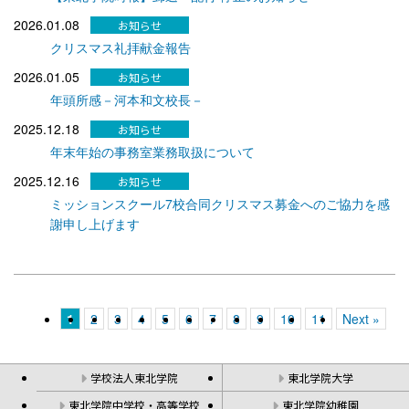
2026.01.08
クリスマス礼拝献金報告
2026.01.05
年頭所感－河本和文校長－
2025.12.18
年末年始の事務室業務取扱について
2025.12.16
ミッションスクール7校合同クリスマス募金へのご協力を感
謝申し上げます
1
2
3
4
5
6
7
8
9
10
11
Next »
学校法人東北学院
東北学院大学
東北学院中学校・高等学校
東北学院幼稚園