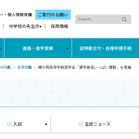
ー・個人情報保護
ご寄付のお願い
中学校の先生方
採用情報
進路・進学実績
証明書交付・各種申請手続
HOME
新着情報
榴ケ岡高等学校奨学会「通学路花いっぱい運動」を実施
入試
生徒ニュース