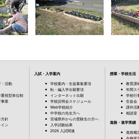
入試・入学案内
授業・学校生活
育・活動
学校案内・生徒募集要項
教育課
転・編入学出願要項
年間ス
学重視型単位制
インターネット出願
学校行
育事業
学校説明会スケジュール
生徒会
Web学校紹介
課外活
中学校の先生方へ
相談室
本方針
宮城県外からの受験生の方へ
進路・進学実績
ライン
入学試験結果
2026 入試関連
進路概
合格状