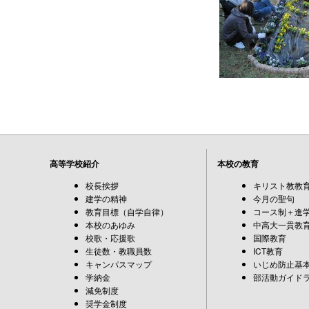
高等学校紹介
本校の教育
校長挨拶
キリスト教教
建学の精神
今月の聖句
教育目標（自学自律）
コース制＋進
本校のあゆみ
中高大一貫教
校歌・応援歌
国際教育
生徒数・教職員数
ICT教育
キャンパスマップ
いじめ防止基
学納金
部活動ガイド
減免制度
奨学金制度