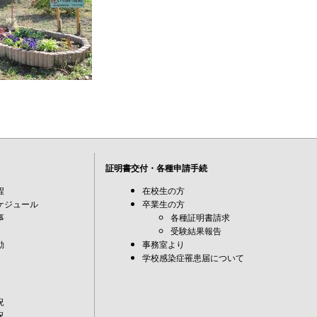
証明書交付・各種申請手続
程
在校生の方
ケジュール
卒業生の方
事
各種証明書請求
受験結果報告
動
事務室より
学校感染症罹患届について
況
況