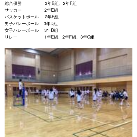
総合優勝
3
年B組、2年F組
サッカー
2年E組
バスケットボール
2
年F組
男子バレーボール 3年D組
女子バレーボール 3年B組
リレー 1年E組、2年F組、3年C組