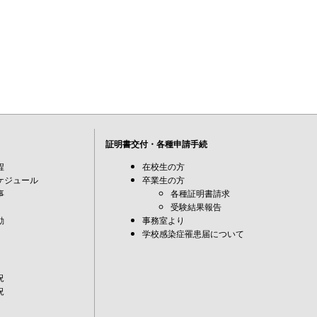
証明書交付・各種申請手続
程
在校生の方
ケジュール
卒業生の方
事
各種証明書請求
受験結果報告
動
事務室より
学校感染症罹患届について
況
況