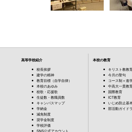
高等学校紹介
本校の教育
校長挨拶
キリスト教教
建学の精神
今月の聖句
教育目標（自学自律）
コース制＋進
本校のあゆみ
中高大一貫教
校歌・応援歌
国際教育
生徒数・教職員数
ICT教育
キャンパスマップ
いじめ防止基
学納金
部活動ガイド
減免制度
奨学金制度
学校評価
SNS公式アカウント