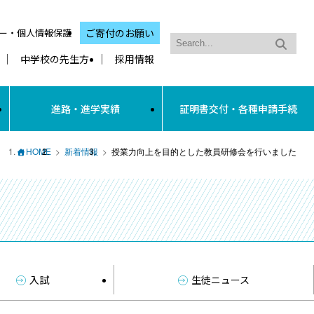
ー・個人情報保護
ご寄付のお願い
中学校の先生方
採用情報
進路・進学実績
証明書交付・各種申請手続
HOME
新着情報
授業力向上を目的とした教員研修会を行いました
入試
生徒ニュース