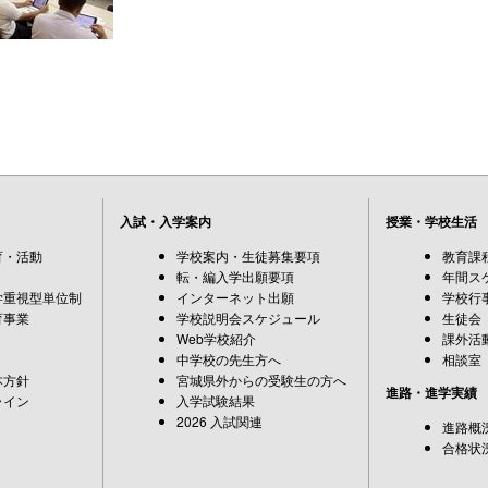
入試・入学案内
授業・学校生活
育・活動
学校案内・生徒募集要項
教育課
転・編入学出願要項
年間ス
学重視型単位制
インターネット出願
学校行
育事業
学校説明会スケジュール
生徒会
Web学校紹介
課外活
中学校の先生方へ
相談室
本方針
宮城県外からの受験生の方へ
進路・進学実績
ライン
入学試験結果
2026 入試関連
進路概
合格状