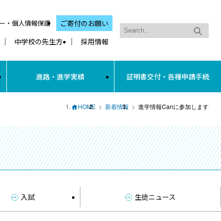
ー・個人情報保護
ご寄付のお願い
中学校の先生方
採用情報
進路・進学実績
証明書交付・各種申請手続
HOME
新着情報
進学情報Canに参加します
入試
生徒ニュース