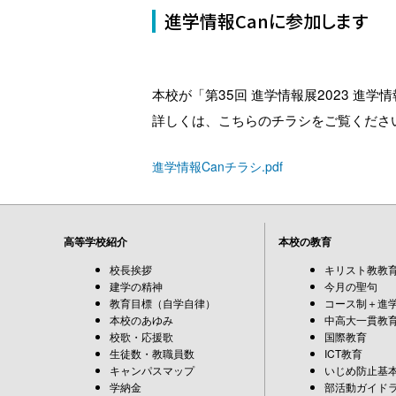
進学情報Canに参加します
本校が「第35回 進学情報展2023 進学
詳しくは、こちらのチラシをご覧くださ
進学情報Canチラシ.pdf
高等学校紹介
本校の教育
校長挨拶
キリスト教教
建学の精神
今月の聖句
教育目標（自学自律）
コース制＋進
本校のあゆみ
中高大一貫教
校歌・応援歌
国際教育
生徒数・教職員数
ICT教育
キャンパスマップ
いじめ防止基
学納金
部活動ガイド