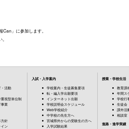
情報Can」に参加します。
い。
入試・入学案内
授業・学校生活
育・活動
学校案内・生徒募集要項
教育課
転・編入学出願要項
年間ス
学重視型単位制
インターネット出願
学校行
育事業
学校説明会スケジュール
生徒会
Web学校紹介
課外活
中学校の先生方へ
相談室
本方針
宮城県外からの受験生の方へ
進路・進学実績
ライン
入学試験結果