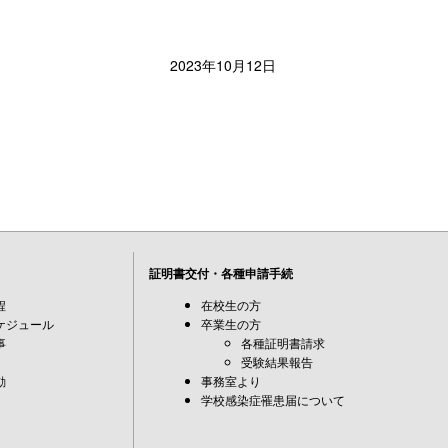
2023年10月12日
証明書交付・各種申請手続
程
在校生の方
ケジュール
卒業生の方
事
各種証明書請求
受験結果報告
動
事務室より
学校感染症罹患届について