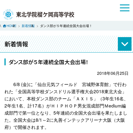
HOME
新着情報
ダンス部が５年連続全国大会出場！
新着情報
ダンス部が５年連続全国大会出場！
2018年06月25日
6/8 (金)に「仙台元気フィールド 宮城野体育館」で行わ
れた「全国高等学校ダンスドリル選手権大会2018東北大会」
において、本校ダンス部のチーム「ＡＸＩＳ」（3年生16名、
2年生1名、計17名）がＨＩＰＨＯＰ男女混成部門Ｍedium編
成部門で第一位となり、5年連続の全国大会出場を果たしまし
た。全国大会は8/1～2に丸善インテックアリーナ大阪（大阪
府）で開催されます。